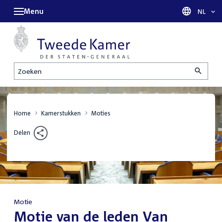
Menu
Taal sel
NL
Zoeken
Home
Kamerstukken
Moties
Delen
Motie
:
Motie van de leden Van