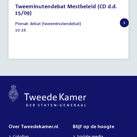
Tweeminutendebat Mestbeleid (CD d.d.
15/09)
11
Plenair debat (tweeminutendebat)
november
Tijd
10:16
2021
activiteit:
Over Tweedekamer.nl
Blijf op de hoogte
Colofon
Sociale media