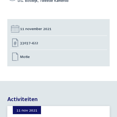
D.G. Boswijk, Tweede Kamerlid
Datum:
11 november 2021
Nummer:
33037-422
Motie
Activiteiten
11 nov 2021