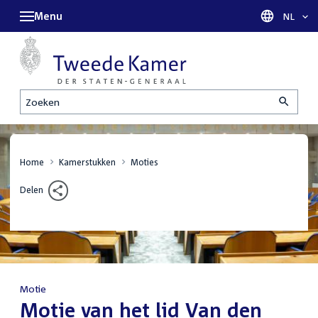
Menu
Taal sel
NL
Zoeken
Home
Kamerstukken
Moties
Delen
Motie
:
Motie van het lid Van den