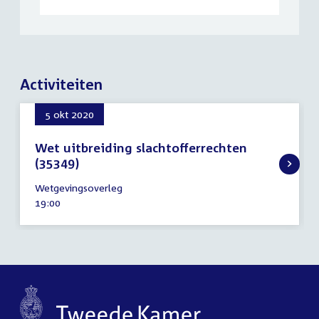
Activiteiten
5 okt 2020
Wet uitbreiding slachtofferrechten
(35349)
5
Wetgevingsoverleg
oktober
Tijd
19:00
2020
activiteit: