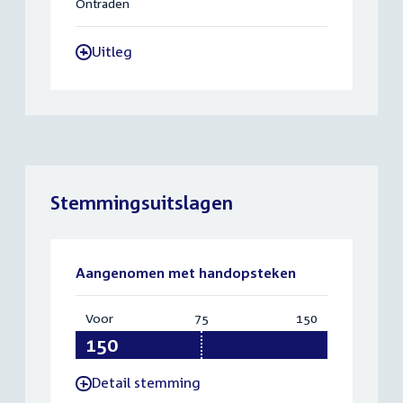
Ontraden
Uitleg
-
Stemmingsuitslagen
Aangenomen met handopsteken
Voor
:
75
Vereist:
150
Totaal:
150
75
150
Detail stemming
-