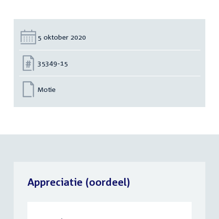
Datum:
5 oktober 2020
Nummer:
35349-15
Motie
Appreciatie (oordeel)