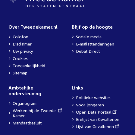
Over Tweedekamer.nl
Blijf op de hoogte
Colofon
Sociale media
Disclaimer
E-mailattenderingen
Uw privacy
Debat Direct
Cookies
Toegankelijkheid
Sitemap
Ambtelijke
Links
ondersteuning
Politieke websites
Organogram
Voor jongeren
External
Werken bij de Tweede
External
Open Data Portaal
link:
Kamer
link:
Erelijst van Gevallenen
Mandaatbesluit
External
Lijst van Gevallenen
link: