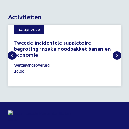
Activiteiten
14 apr 2020
Tweede incidentele suppletoire
begroting inzake noodpakket banen en
economie
14
Wetgevingsoverleg
april
Tijd
10:00
2020
activiteit: