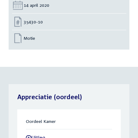
Datum:
14 april 2020
Nummer:
35430-10
Motie
Appreciatie (oordeel)
Oordeel Kamer
Uitleg
-