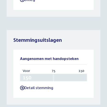
Stemmingsuitslagen
Aangenomen met handopsteken
Voor
:
75
Vereist:
150
Totaal:
150
75
150
Detail stemming
-