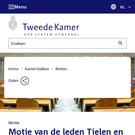
Menu
Taal sel
NL
Zoeken
Home
Kamerstukken
Moties
Delen
Motie
:
Motie van de leden Tielen en