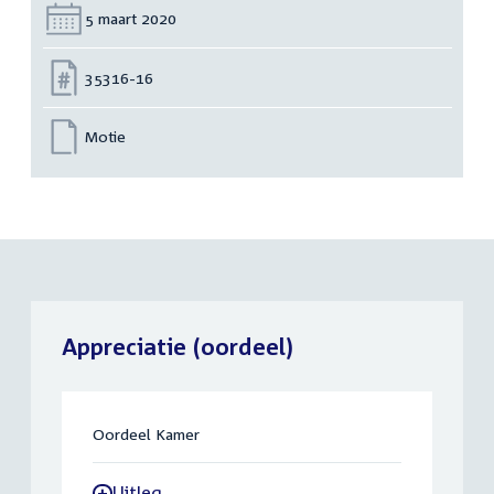
Datum:
5 maart 2020
Nummer:
35316-16
Motie
Appreciatie (oordeel)
Oordeel Kamer
Uitleg
-