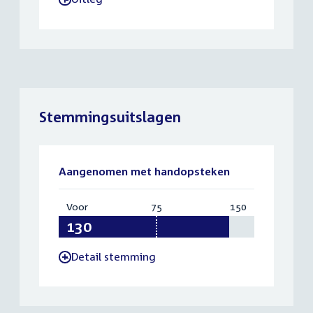
Stemmingsuitslagen
Aangenomen met handopsteken
Voor
:
75
Vereist:
150
Totaal:
130
75
150
Detail stemming
-