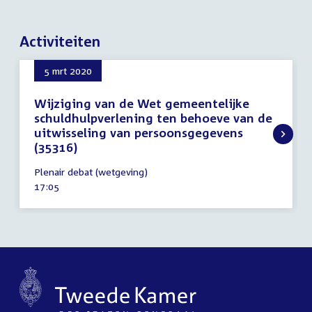
Activiteiten
5 mrt 2020
Wijziging van de Wet gemeentelijke
schuldhulpverlening ten behoeve van de
uitwisseling van persoonsgegevens
(35316)
5
Plenair debat (wetgeving)
maart
Tijd
17:05
2020
activiteit: