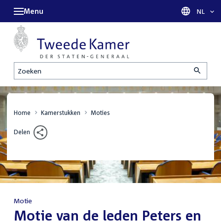
Menu
Taal sel
NL
Zoeken
Home
Kamerstukken
Moties
Delen
Motie
:
Motie van de leden Peters en