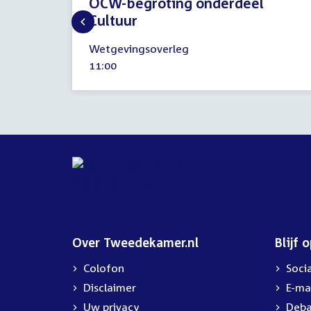
OCW-begroting onderdeel
Cultuur
18
Wetgevingsoverleg
november
Tijd
11:00
2019
activiteit:
Over Tweedekamer.nl
Blijf 
Colofon
Soci
Disclaimer
E-ma
Uw privacy
Deba