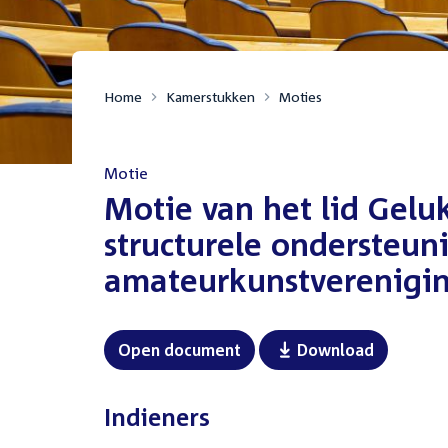
Home
Kamerstukken
Moties
Motie
:
Motie van het lid Geluk
structurele ondersteun
amateurkunstverenigi
Open document
Download
Indieners