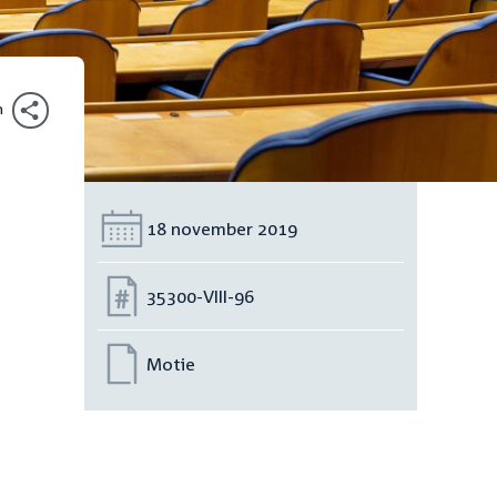
n
Datum:
18 november 2019
Nummer:
35300-VIII-96
Motie