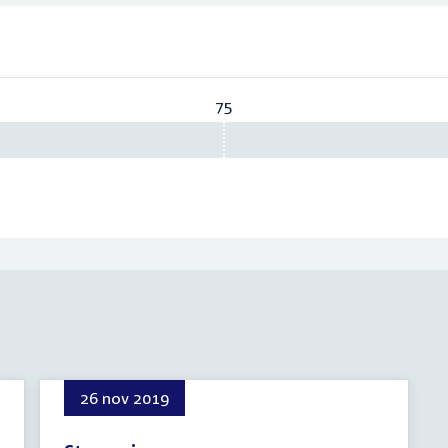
75
Vereist:
75
26 nov 2019