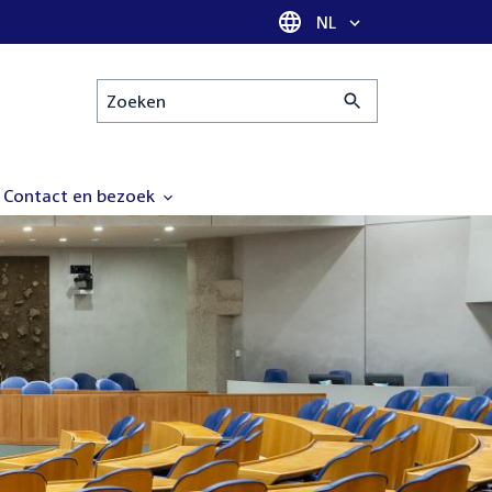
Taal selectie
NL
Zoeken
Contact en bezoek