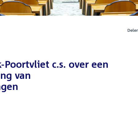
Dele
-Poortvliet c.s. over een
ing van
ngen