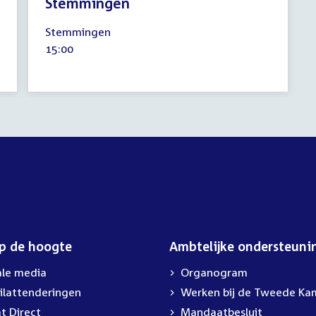
Stemmingen
26
Stemmingen
november
Tijd
15:00
2019
activiteit:
op de hoogte
Ambtelijke ondersteuni
ale media
Organogram
ilattenderingen
Werken bij de Tweede Ka
t Direct
Mandaatbesluit