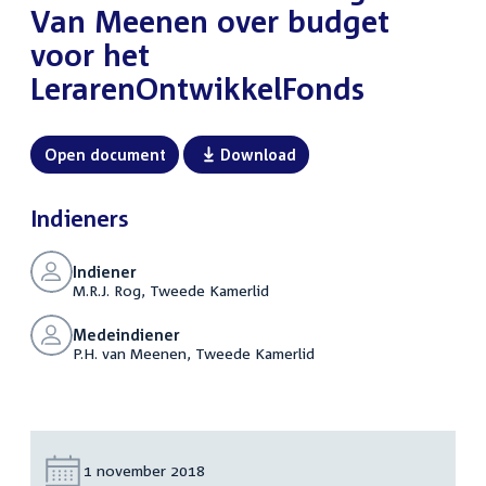
Van Meenen over budget
voor het
LerarenOntwikkelFonds
Open document
Download
Indieners
Indiener
M.R.J. Rog, Tweede Kamerlid
Medeindiener
P.H. van Meenen, Tweede Kamerlid
Datum:
1 november 2018