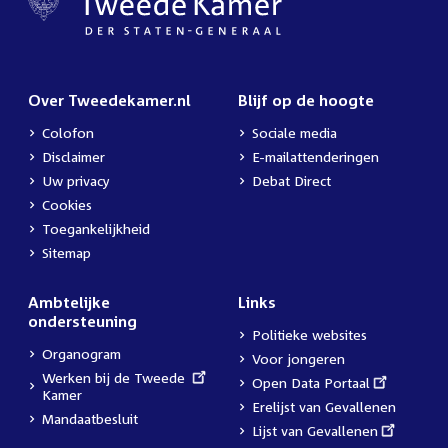
Over Tweedekamer.nl
Blijf op de hoogte
Colofon
Sociale media
Disclaimer
E-mailattenderingen
Uw privacy
Debat Direct
Cookies
Toegankelijkheid
Sitemap
Ambtelijke
Links
ondersteuning
Politieke websites
Organogram
Voor jongeren
External
Werken bij de Tweede
External
Open Data Portaal
link:
Kamer
link:
Erelijst van Gevallenen
Mandaatbesluit
External
Lijst van Gevallenen
link: