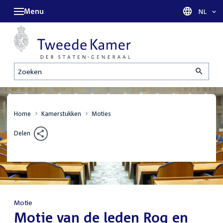
Menu
Taal sel
NL
Zoeken
Home
Kamerstukken
Moties
Delen
Motie
:
Motie van de leden Rog en