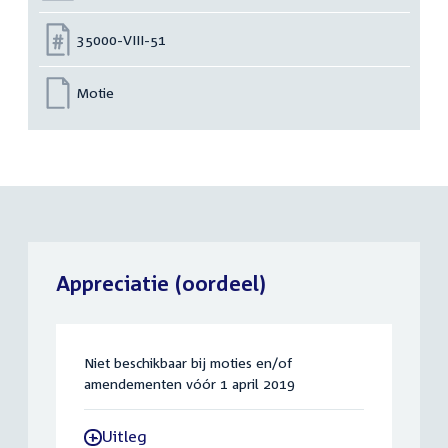
Nummer:
35000-VIII-51
Motie
Appreciatie (oordeel)
Niet beschikbaar bij moties en/of
amendementen vóór 1 april 2019
Uitleg
-