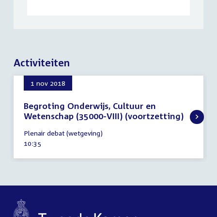
Activiteiten
1 nov 2018
Begroting Onderwijs, Cultuur en
Wetenschap (35000-VIII) (voortzetting)
1
Plenair debat (wetgeving)
november
Tijd
10:35
2018
activiteit: