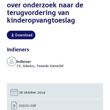
over onderzoek naar de
terugvordering van
kinderopvangtoeslag
Download
Indieners
Indiener
T.E. Siderius, Tweede Kamerlid
Datum:
28 oktober 2014
Nummer:
31322-256