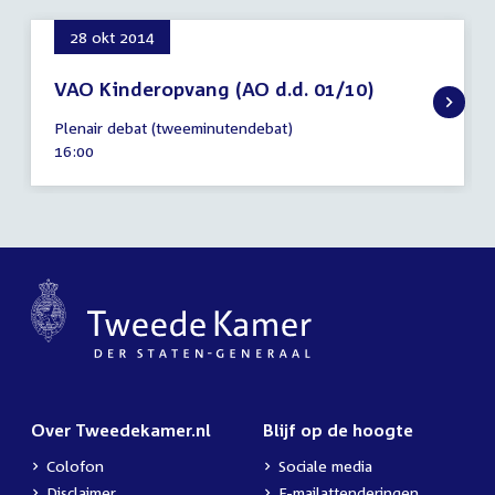
28 okt 2014
VAO Kinderopvang (AO d.d. 01/10)
28
Plenair debat (tweeminutendebat)
oktober
Tijd
16:00
2014
activiteit:
Over Tweedekamer.nl
Blijf op de hoogte
Colofon
Sociale media
Disclaimer
E-mailattenderingen