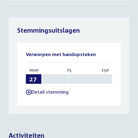
Stemmingsuitslagen
Verworpen met handopsteken
Voor
:
75
Vereist:
150
Totaal:
27
75
150
Detail stemming
-
Activiteiten