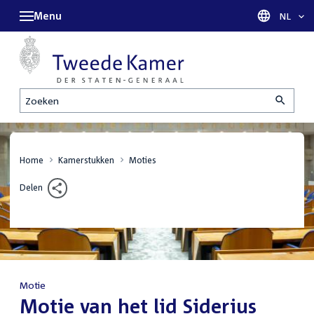
Menu
Taal sel
NL
Zoeken
Home
Kamerstukken
Moties
Delen
Motie
:
Motie van het lid Siderius