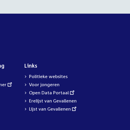
ng
Links
Politieke websites
mer
Voor jongeren
External
Open Data Portaal
link:
Erelijst van Gevallenen
External
Lijst van Gevallenen
link: