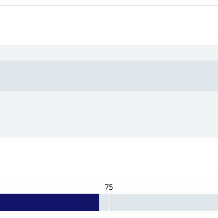
75
Vereist:
75