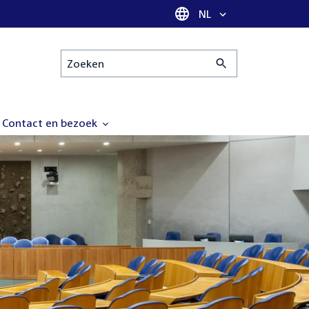
Taal selectie
NL
Zoeken
Contact en bezoek