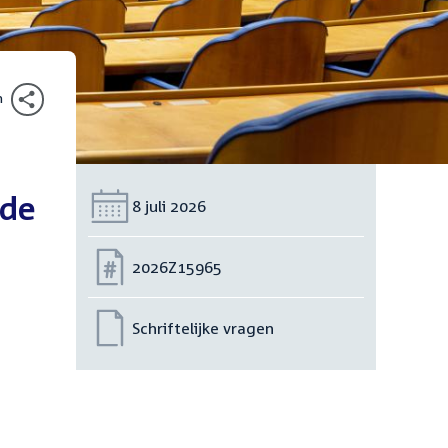
n
 de
Datum:
8 juli 2026
Nummer:
2026Z15965
Schriftelijke vragen