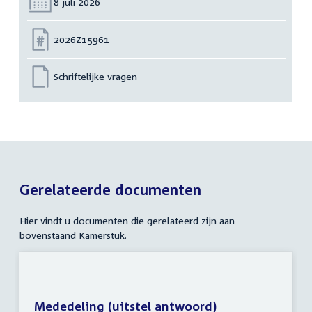
Datum:
8 juli 2026
Nummer:
2026Z15961
Schriftelijke vragen
Gerelateerde documenten
Hier vindt u documenten die gerelateerd zijn aan
bovenstaand Kamerstuk.
Mededeling (uitstel antwoord)