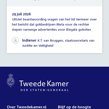
29 juli 2026
Uitstel beantwoording vragen van het lid Vermeer over
Mededeling
het bericht dat gokbedrijven Meta voor de rechter
(uitstel
slepen vanwege advertenties voor illegale goksites
antwoord)
Indiener
K.T. van Bruggen, staatssecretaris van
Justitie en Veiligheid
Over Tweedekamer.nl
Blijf op de hoogte