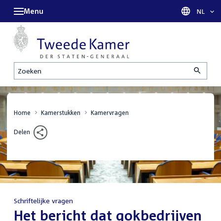
Menu
Taal sel
NL
Zoeken
Home
Kamerstukken
Kamervragen
Delen
Schriftelijke vragen
:
Het bericht dat gokbedrijven