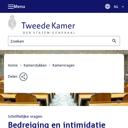
Menu
Taal sel
NL
Zoeken
Home
Kamerstukken
Kamervragen
Delen
Schriftelijke vragen
:
Bedreiging en intimidatie