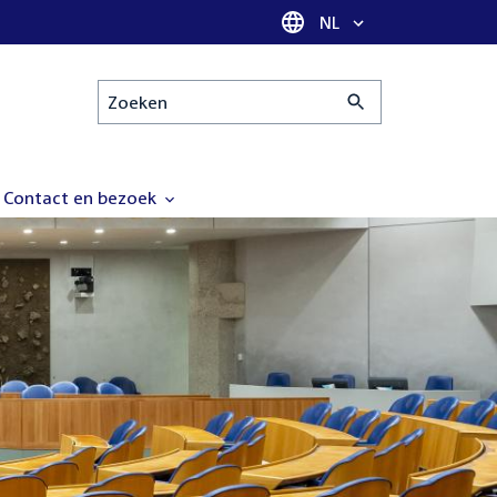
Taal selectie
NL
Zoeken
Contact en bezoek