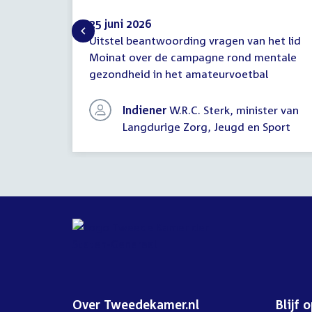
25 juni 2026
Uitstel beantwoording vragen van het lid
Mededeling
Moinat over de campagne rond mentale
(uitstel
gezondheid in het amateurvoetbal
antwoord)
Indiener
W.R.C. Sterk, minister van
Langdurige Zorg, Jeugd en Sport
Over Tweedekamer.nl
Blijf 