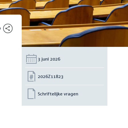
n
Datum:
3 juni 2026
Nummer:
2026Z11823
Schriftelijke vragen