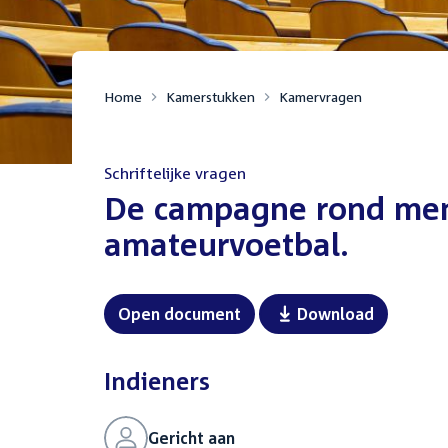
Home
Kamerstukken
Kamervragen
Schriftelijke vragen
:
De campagne rond men
amateurvoetbal.
Open document
Download
Indieners
Gericht aan