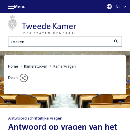
Menu
Taal sel
NL
Zoeken
Home
Kamerstukken
Kamervragen
Delen
Antwoord schriftelijke vragen
:
Antwoord op vragen van het