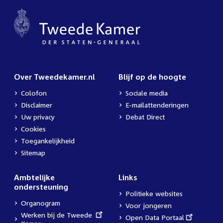
Over Tweedekamer.nl
Blijf op de hoogte
Colofon
Sociale media
Disclaimer
E-mailattenderingen
Uw privacy
Debat Direct
Cookies
Toegankelijkheid
Sitemap
Ambtelijke
Links
ondersteuning
Politieke websites
Organogram
Voor jongeren
External
Werken bij de Tweede
External
Open Data Portaal