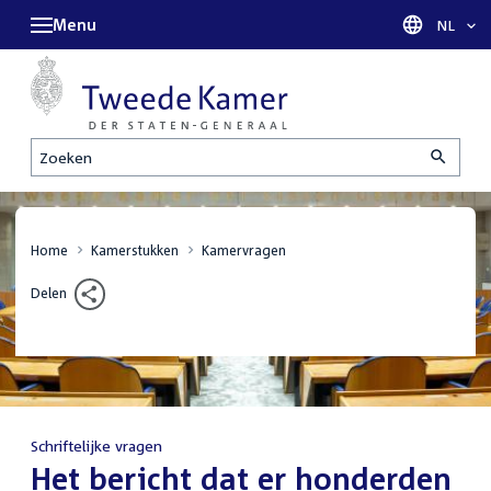
Menu
Taal sel
NL
Zoeken
Home
Kamerstukken
Kamervragen
Delen
Schriftelijke vragen
:
Het bericht dat er honderden