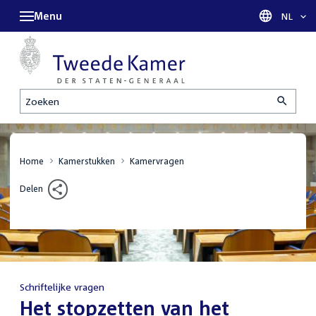
Menu
Taal sel
NL
Zoeken
Home
Kamerstukken
Kamervragen
Delen
Schriftelijke vragen
:
Het stopzetten van het