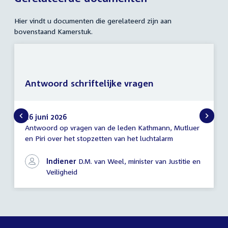
Hier vindt u documenten die gerelateerd zijn aan
bovenstaand Kamerstuk.
Antwoord schriftelijke vragen
16 juni 2026
Antwoord op vragen van de leden Kathmann, Mutluer
Antwoord
en Piri over het stopzetten van het luchtalarm
schriftelijke
vragen
Indiener
D.M. van Weel, minister van Justitie en
Veiligheid