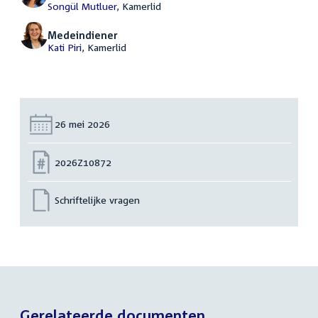
Songül Mutluer
, Kamerlid
Medeindiener
Kati Piri
, Kamerlid
Datum:
26 mei 2026
Nummer:
2026Z10872
Schriftelijke vragen
Gerelateerde documenten