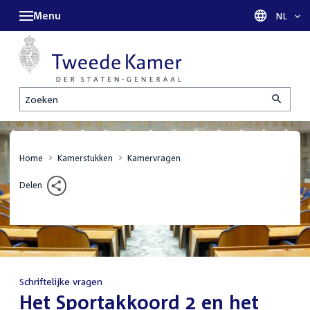
Menu
Taal sel
NL
Zoeken
Home
Kamerstukken
Kamervragen
Delen
Schriftelijke vragen
:
Het Sportakkoord 2 en het