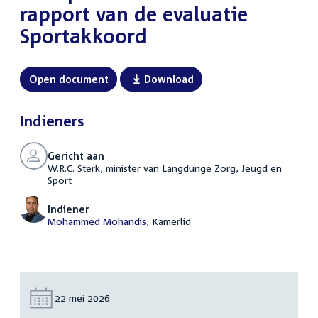
rapport van de evaluatie
Sportakkoord
Open document
Download
Indieners
Gericht aan
W.R.C. Sterk, minister van Langdurige Zorg, Jeugd en
Sport
Indiener
Mohammed Mohandis
, Kamerlid
Datum:
22 mei 2026