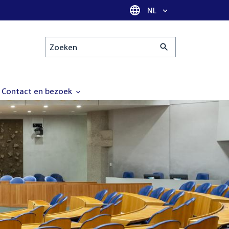
Taal selectie
NL
Zoeken
Contact en bezoek