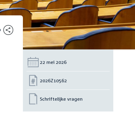
n
Datum:
22 mei 2026
Nummer:
2026Z10562
Schriftelijke vragen