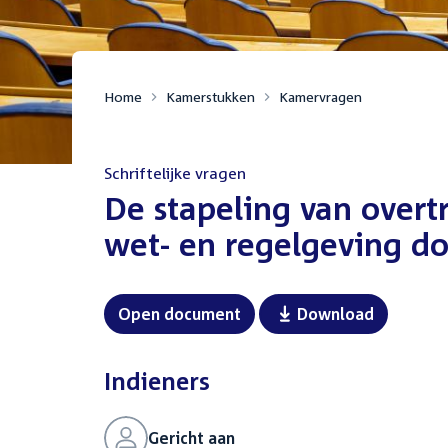
Home
Kamerstukken
Kamervragen
Schriftelijke vragen
:
De stapeling van overt
wet- en regelgeving do
Open document
Download
Indieners
Gericht aan