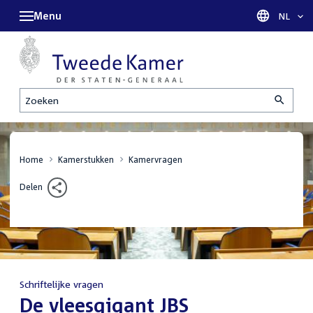
Menu
Taal sel
NL
Zoeken
Home
Kamerstukken
Kamervragen
Delen
Schriftelijke vragen
:
De vleesgigant JBS