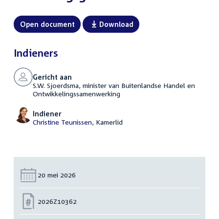
Open document
Download
Indieners
Gericht aan
S.W. Sjoerdsma, minister van Buitenlandse Handel en
Ontwikkelingssamenwerking
Indiener
Christine Teunissen
, Kamerlid
Datum:
20 mei 2026
Nummer:
2026Z10362