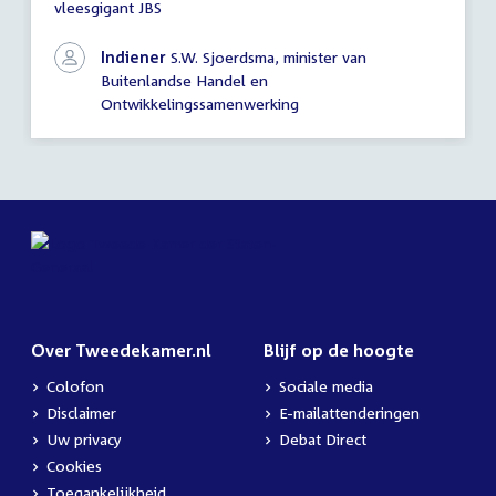
vleesgigant JBS
schriftelijke
vragen
Indiener
S.W. Sjoerdsma, minister van
Buitenlandse Handel en
Ontwikkelingssamenwerking
Over Tweedekamer.nl
Blijf op de hoogte
Colofon
Sociale media
Disclaimer
E-mailattenderingen
Uw privacy
Debat Direct
Cookies
Toegankelijkheid