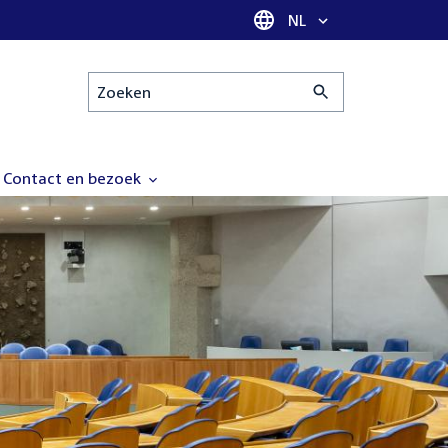
Taal selectie
NL
Zoeken
Contact en bezoek