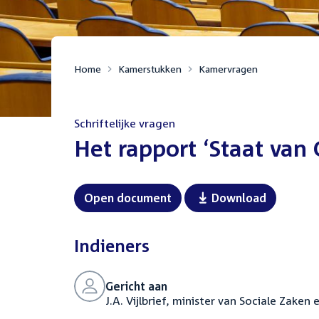
Home
Kamerstukken
Kamervragen
Schriftelijke vragen
:
Het rapport ‘Staat van
Open document
Download
Indieners
Gericht aan
J.A. Vijlbrief, minister van Sociale Zake