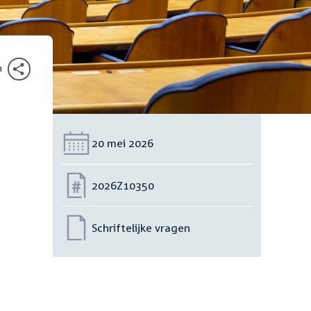
n
Datum:
20 mei 2026
Nummer:
2026Z10350
Schriftelijke vragen