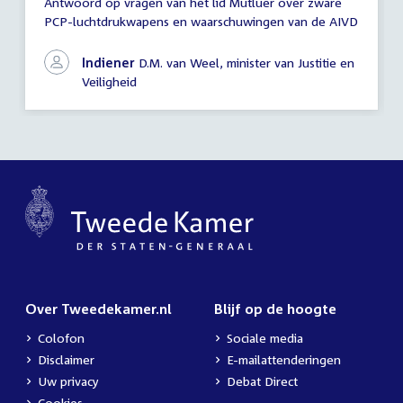
Antwoord op vragen van het lid Mutluer over zware
Antwoord
PCP-luchtdrukwapens en waarschuwingen van de AIVD
schriftelijke
vragen
Indiener
D.M. van Weel, minister van Justitie en
Veiligheid
Over Tweedekamer.nl
Blijf op de hoogte
Colofon
Sociale media
Disclaimer
E-mailattenderingen
Uw privacy
Debat Direct
Cookies