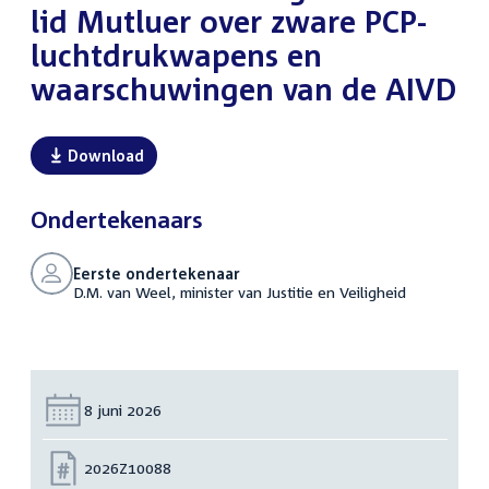
lid Mutluer over zware PCP-
luchtdrukwapens en
waarschuwingen van de AIVD
Download
Ondertekenaars
Eerste ondertekenaar
D.M. van Weel, minister van Justitie en Veiligheid
Datum:
8 juni 2026
Nummer:
2026Z10088