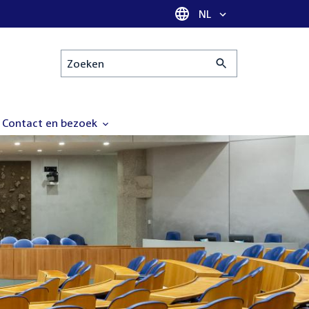
Taal selectie
NL
Zoeken
Contact en bezoek