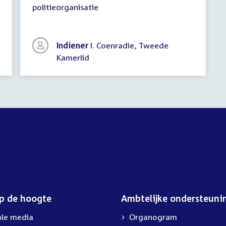
politieorganisatie
vragen
Indiener
I. Coenradie, Tweede
Kamerlid
op de hoogte
Ambtelijke ondersteuni
ale media
Organogram