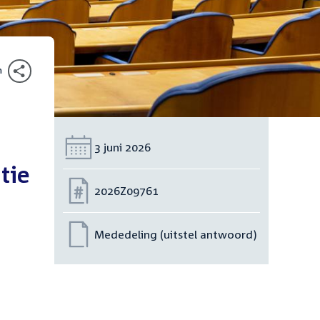
n
Datum:
3 juni 2026
tie
Nummer:
2026Z09761
Mededeling (uitstel antwoord)