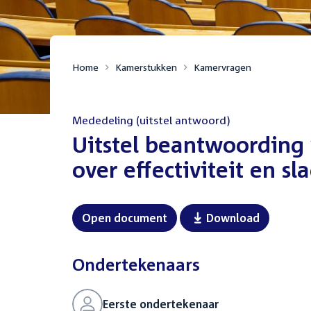
Home
Kamerstukken
Kamervragen
Mededeling (uitstel antwoord)
:
Uitstel beantwoording 
over effectiviteit en s
Open document
Download
Ondertekenaars
Eerste ondertekenaar