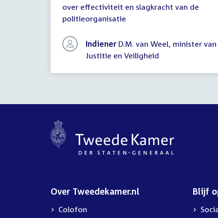
over effectiviteit en slagkracht van de
schriftelijke
politieorganisatie
vragen
Indiener
D.M. van Weel, minister van
Justitie en Veiligheid
Over Tweedekamer.nl
Blijf 
Colofon
Soci