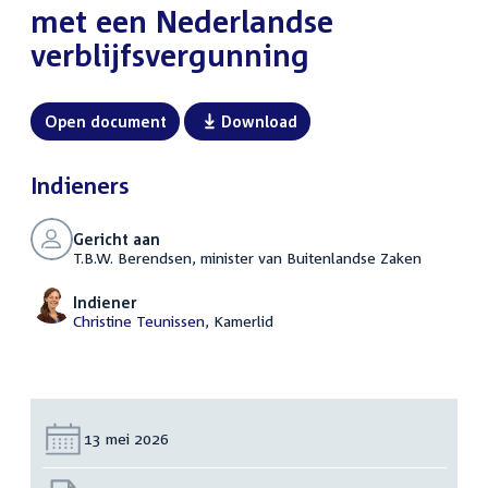
met een Nederlandse
verblijfsvergunning
Open document
Download
Indieners
Gericht aan
T.B.W. Berendsen, minister van Buitenlandse Zaken
Indiener
Christine Teunissen
, Kamerlid
Datum:
13 mei 2026