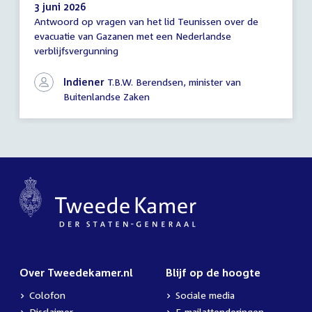
3 juni 2026
Antwoord op vragen van het lid Teunissen over de
Antwoord
evacuatie van Gazanen met een Nederlandse
schriftelijke
verblijfsvergunning
vragen
Indiener
T.B.W. Berendsen, minister van
Buitenlandse Zaken
Over Tweedekamer.nl
Blijf op de hoogte
Colofon
Sociale media
Disclaimer
E-mailattenderingen