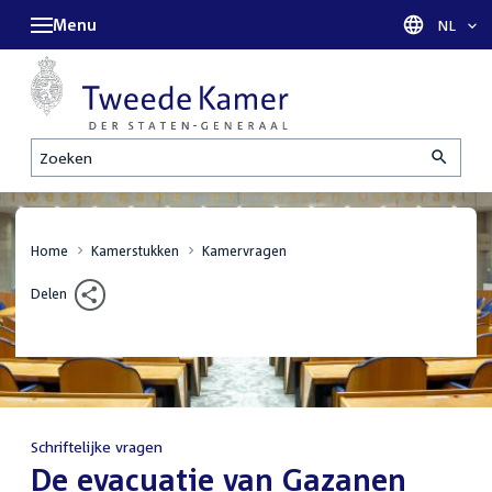
Menu
Taal sel
NL
Zoeken
Home
Kamerstukken
Kamervragen
Delen
Schriftelijke vragen
:
De evacuatie van Gazanen