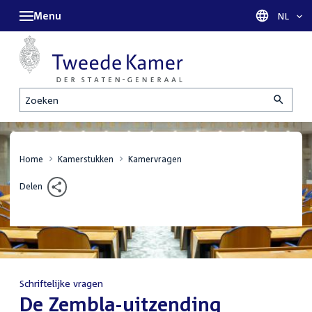
Menu
Taal sel
NL
Zoeken
Home
Kamerstukken
Kamervragen
Delen
Schriftelijke vragen
:
De Zembla-uitzending