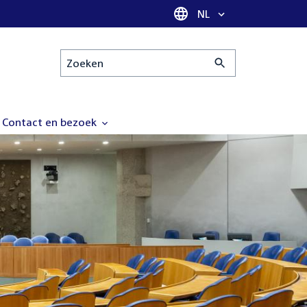
Taal selectie
NL
Zoeken
Contact en bezoek