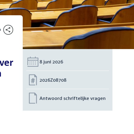
n
ver
Datum:
8 juni 2026
n
Nummer:
2026Z08708
Antwoord schriftelijke vragen