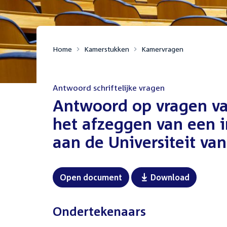
Home
Kamerstukken
Kamervragen
Antwoord schriftelijke vragen
:
Antwoord op vragen va
het afzeggen van een 
aan de Universiteit v
Open document
Download
Ondertekenaars