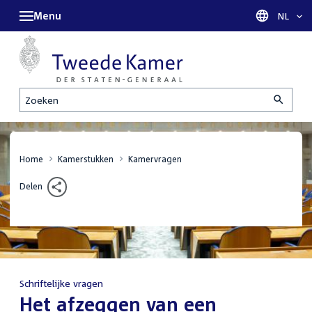
Menu
Taal sel
NL
Zoeken
Home
Kamerstukken
Kamervragen
Delen
Schriftelijke vragen
:
Het afzeggen van een