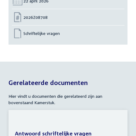
Datum:
22 april 2026
Nummer:
2026Z08708
Schriftelijke vragen
Gerelateerde documenten
Hier vindt u documenten die gerelateerd zijn aan
bovenstaand Kamerstuk.
Antwoord schriftelijke vragen