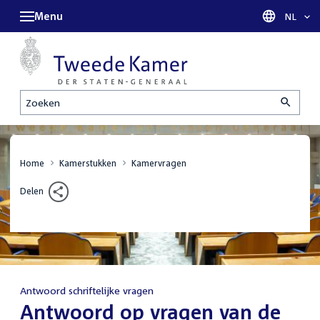
Menu
Taal sel
NL
Zoeken
Home
Kamerstukken
Kamervragen
Delen
Antwoord schriftelijke vragen
:
Antwoord op vragen van de