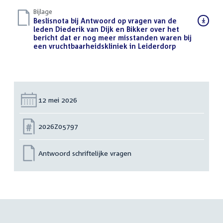
Bijlage
Download
Beslisnota bij Antwoord op vragen van de
bestand:
leden Diederik van Dijk en Bikker over het
bericht dat er nog meer misstanden waren bij
een vruchtbaarheidskliniek in Leiderdorp
(PDF)
Datum:
12 mei 2026
Nummer:
2026Z05797
Antwoord schriftelijke vragen