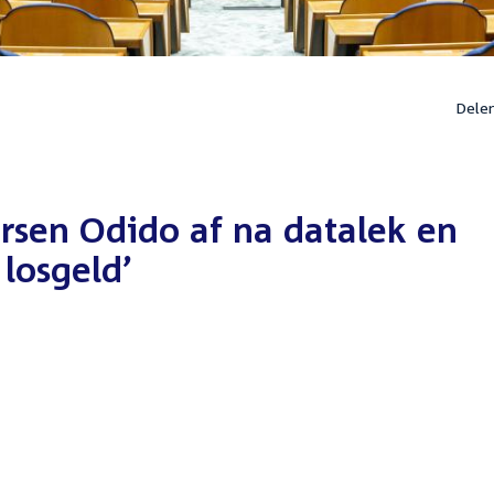
Dele
ersen Odido af na datalek en
 losgeld’