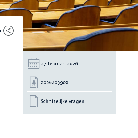
n
Datum:
27 februari 2026
Nummer:
2026Z03908
Schriftelijke vragen