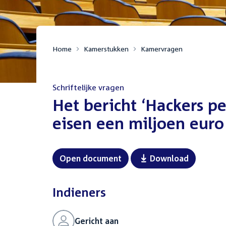
Home
Kamerstukken
Kamervragen
Schriftelijke vragen
:
Het bericht ‘Hackers p
eisen een miljoen euro
Open document
Download
Indieners
Gericht aan