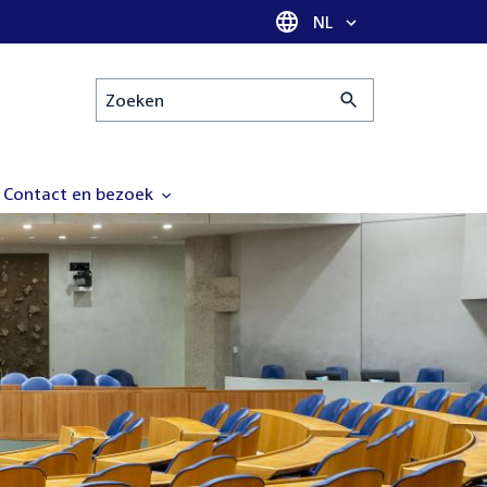
Taal selectie
NL
Zoeken
Contact en bezoek