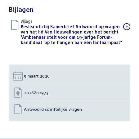
Bijlagen
Bijlage
Download
Beslisnota bij Kamerbrief Antwoord op vragen
bestand:
van het lid Van Houwelingen over het bericht
'Ambtenaar stelt voor om 19-jarige Forum-
kandidaat ‘op te hangen aan een lantaarnpaal’'
(PDF)
Datum:
9 maart 2026
Nummer:
2026Z02973
Antwoord schriftelijke vragen