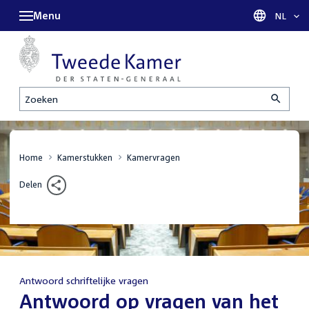
Menu
Taal sel
NL
Zoeken
Home
Kamerstukken
Kamervragen
Delen
Antwoord schriftelijke vragen
:
Antwoord op vragen van het