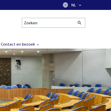
Taal selectie
NL
Zoeken
Contact en bezoek