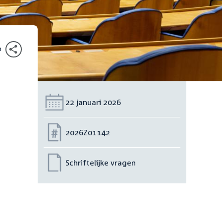
n
Datum:
22 januari 2026
Nummer:
2026Z01142
Schriftelijke vragen