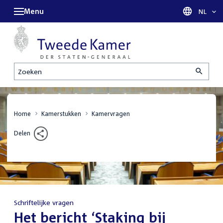
Menu
Taal sel
NL
Zoeken
Home
Kamerstukken
Kamervragen
Delen
Schriftelijke vragen
:
Het bericht ‘Staking bij