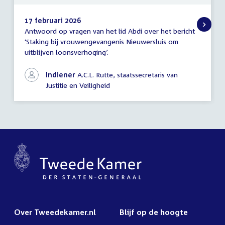
17 februari 2026
Antwoord op vragen van het lid Abdi over het bericht
Antwoord
‘Staking bij vrouwengevangenis Nieuwersluis om
schriftelijke
uitblijven loonsverhoging’.
vragen
Indiener
A.C.L. Rutte, staatssecretaris van
Justitie en Veiligheid
Over Tweedekamer.nl
Blijf op de hoogte