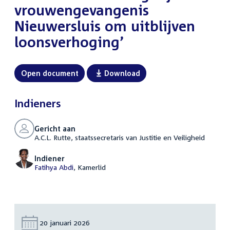
vrouwengevangenis
Nieuwersluis om uitblijven
loonsverhoging’
Open document
Download
Indieners
Gericht aan
A.C.L. Rutte, staatssecretaris van Justitie en Veiligheid
Indiener
Fatihya Abdi
, Kamerlid
Datum:
20 januari 2026