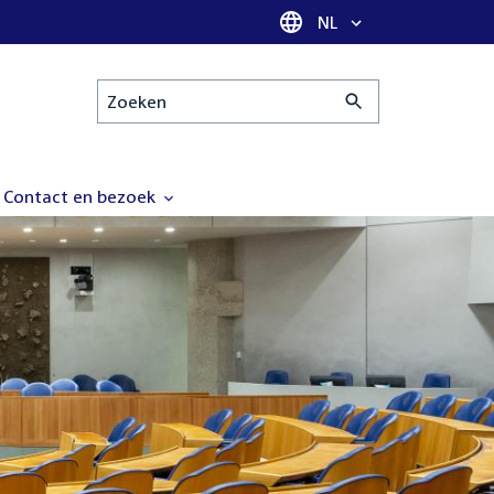
Taal selectie
NL
Zoeken
Contact en bezoek