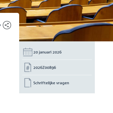
n
Datum:
20 januari 2026
Nummer:
2026Z00896
Schriftelijke vragen