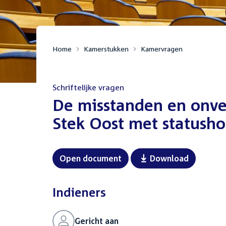
Home
Kamerstukken
Kamervragen
Schriftelijke vragen
:
De misstanden en onve
Stek Oost met statush
Open document
Download
Indieners
Gericht aan