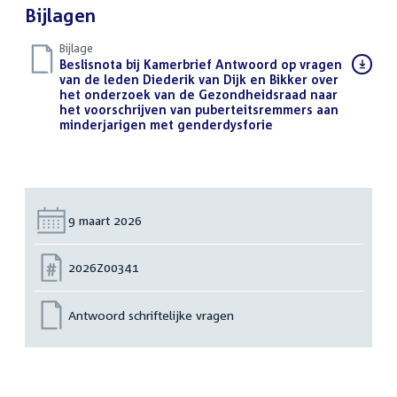
Bijlagen
Bijlage
Download
Beslisnota bij Kamerbrief Antwoord op vragen
bestand:
van de leden Diederik van Dijk en Bikker over
het onderzoek van de Gezondheidsraad naar
het voorschrijven van puberteitsremmers aan
minderjarigen met genderdysforie
(PDF)
Datum:
9 maart 2026
Nummer:
2026Z00341
Antwoord schriftelijke vragen