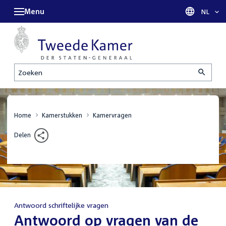
Menu
Taal sel
NL
Zoeken
Home
Kamerstukken
Kamervragen
Delen
Antwoord schriftelijke vragen
:
Antwoord op vragen van de