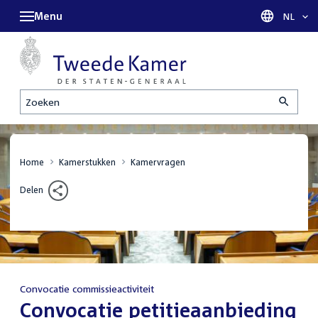
Menu
Taal sel
NL
Zoeken
Home
Kamerstukken
Kamervragen
Delen
Convocatie commissieactiviteit
:
Convocatie petitieaanbieding