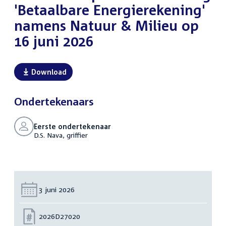
'Betaalbare Energierekening'
namens Natuur & Milieu op
16 juni 2026
Download
Ondertekenaars
Eerste ondertekenaar
D.S. Nava, griffier
Datum:
3 juni 2026
Nummer:
2026D27020