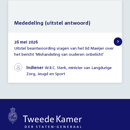
Mededeling (uitstel antwoord)
26 mei 2026
Uitstel beantwoording vragen van het lid Maeijer over
Mededeling
het bericht ‘Mishandeling van ouderen onbelicht’
(uitstel
antwoord)
Indiener
W.R.C. Sterk, minister van Langdurige
Zorg, Jeugd en Sport