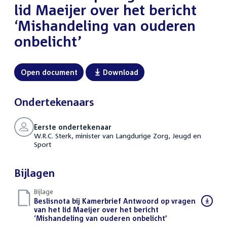
lid Maeijer over het bericht
‘Mishandeling van ouderen
onbelicht’
Open document
Download
Ondertekenaars
Eerste ondertekenaar
W.R.C. Sterk, minister van Langdurige Zorg, Jeugd en
Sport
Bijlagen
Bijlage
Download
Beslisnota bij Kamerbrief Antwoord op vragen
bestand:
van het lid Maeijer over het bericht
‘Mishandeling van ouderen onbelicht’
(PDF)