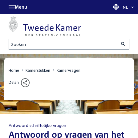
Menu
Taal sel
NL
Zoeken
Home
Kamerstukken
Kamervragen
Delen
Antwoord schriftelijke vragen
:
Antwoord op vragen van het