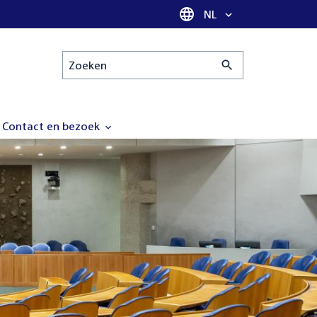
Taal selectie
NL
Zoeken
Contact en bezoek