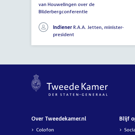
van Houwelingen over de
schriftelijke
Bilderbergconferentie
vragen
Indiener
R.A.A. Jetten, minister-
president
Over Tweedekamer.nl
Blijf 
Colofon
Soci