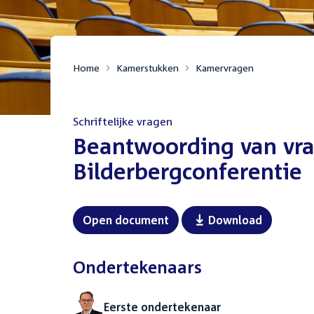
Home
Kamerstukken
Kamervragen
Schriftelijke vragen
:
Beantwoording van vra
Bilderbergconferentie
Open document
Download
Ondertekenaars
Eerste ondertekenaar