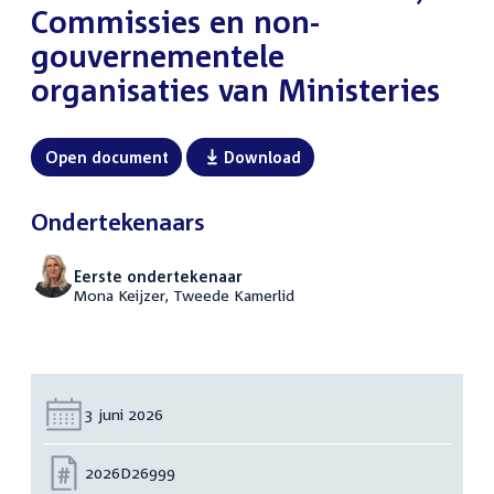
Commissies en non-
gouvernementele
organisaties van Ministeries
Open document
Download
Ondertekenaars
Eerste ondertekenaar
Mona Keijzer, Tweede Kamerlid
Datum:
3 juni 2026
Nummer:
2026D26999