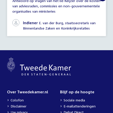
Antwoord op vragen van het lid Keijzer over de kosten
Antwoord
van adviesraden, commissies en non-gouvernementele
schriftelijke
organisaties van ministeries
vragen
Indiener
E. van der Burg, staatssecretaris van
Binnenlandse Zaken en Koninkrijksrelaties
Over Tweedekamer.nl
Blijf op de hoogte
Colofon
Sociale media
Disclaimer
E-mailattenderingen
Uw privacy
Debat Direct