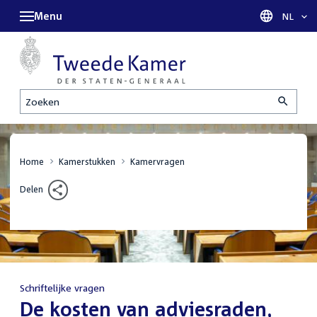
Menu
Taal sel
NL
Zoeken
Home
Kamerstukken
Kamervragen
Delen
Schriftelijke vragen
:
De kosten van adviesraden,