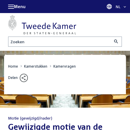
Menu
Taal sel
NL
Zoeken
Home
Kamerstukken
Kamervragen
Delen
Motie (gewijzigd/nader)
:
Gewijzigde motie van de