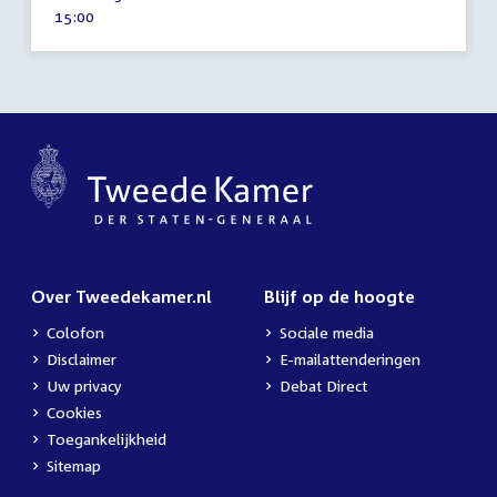
juni
Tijd
15:00
2026
activiteit:
Over Tweedekamer.nl
Blijf op de hoogte
Colofon
Sociale media
Disclaimer
E-mailattenderingen
Uw privacy
Debat Direct
Cookies
Toegankelijkheid
Sitemap