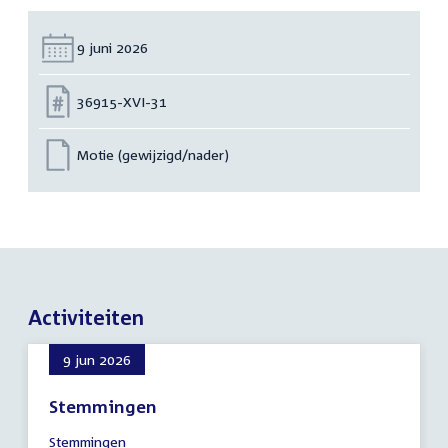
Datum:
9 juni 2026
Nummer:
36915-XVI-31
Motie (gewijzigd/nader)
Activiteiten
9 jun 2026
Stemmingen
9
Stemmingen