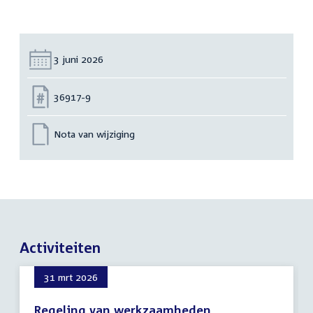
Datum:
3 juni 2026
Nummer:
36917-9
Nota van wijziging
Activiteiten
31 mrt 2026
Regeling van werkzaamheden