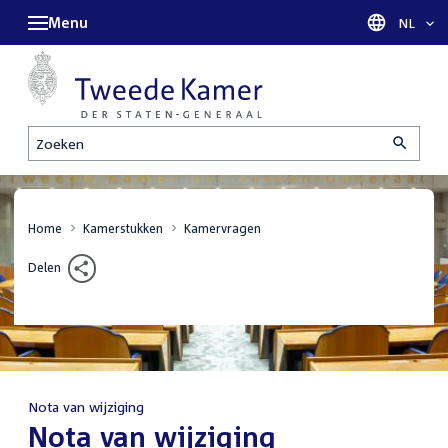
Menu
Taal sel
NL
Zoeken
Home
Kamerstukken
Kamervragen
Delen
Nota van wijziging
:
Nota van wijziging