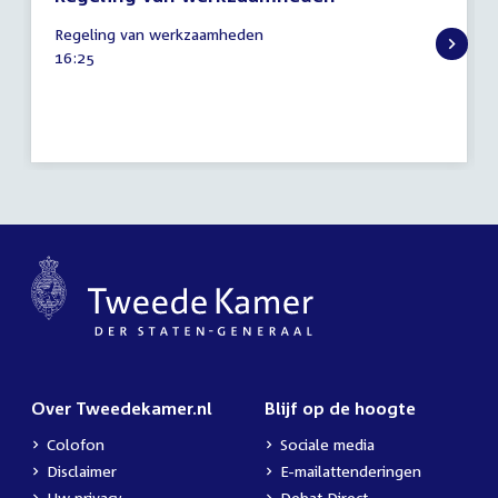
31
Regeling van werkzaamheden
maart
Tijd
16:25
2026
activiteit:
Over Tweedekamer.nl
Blijf op de hoogte
Colofon
Sociale media
Disclaimer
E-mailattenderingen
Uw privacy
Debat Direct