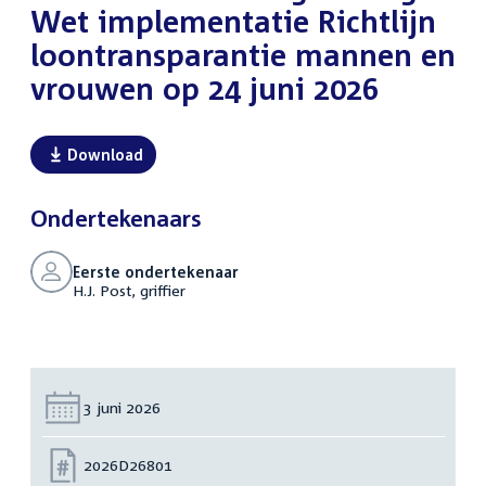
Wet implementatie Richtlijn
loontransparantie mannen en
vrouwen op 24 juni 2026
Download
Ondertekenaars
Eerste ondertekenaar
H.J. Post, griffier
Datum:
3 juni 2026
Nummer:
2026D26801