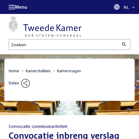
Menu
Taal sel
NL
Zoeken
Home
Kamerstukken
Kamervragen
Delen
Convocatie commissieactiviteit
:
Convocatie inbreng verslag