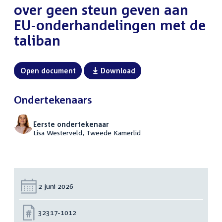
over geen steun geven aan
EU-onderhandelingen met de
taliban
Open document
Download
Ondertekenaars
Eerste ondertekenaar
Lisa Westerveld, Tweede Kamerlid
Datum:
2 juni 2026
Nummer:
32317-1012