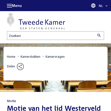
Menu
Taal sel
NL
Zoeken
Home
Kamerstukken
Kamervragen
Delen
Motie
:
Motie van het lid Westerveld