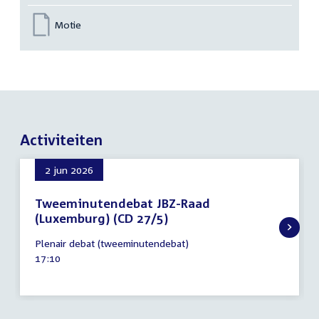
Motie
Activiteiten
2 jun 2026
Tweeminutendebat JBZ-Raad
(Luxemburg) (CD 27/5)
2
Plenair debat (tweeminutendebat)
juni
Tijd
17:10
2026
activiteit: