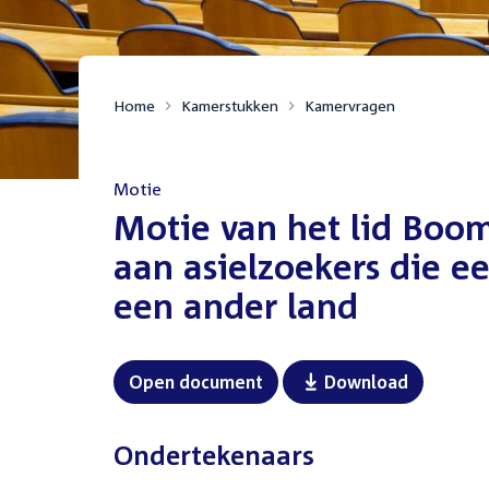
Home
Kamerstukken
Kamervragen
Motie
:
Motie van het lid Boo
aan asielzoekers die e
een ander land
Open document
Download
Ondertekenaars