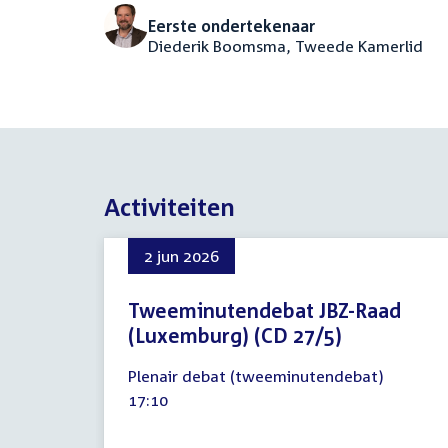
Eerste ondertekenaar
Diederik Boomsma, Tweede Kamerlid
Activiteiten
2 jun 2026
Tweeminutendebat JBZ-Raad
(Luxemburg) (CD 27/5)
2
Plenair debat (tweeminutendebat)
juni
Tijd
17:10
2026
activiteit: