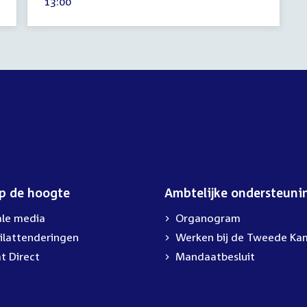
Tijd
13:00
2026
activiteit:
op de hoogte
Ambtelijke ondersteuni
ale media
Organogram
ilattenderingen
External
Werken bij de Tweede Ka
link:
t Direct
Mandaatbesluit