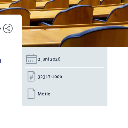
n
n
Datum:
2 juni 2026
Nummer:
32317-1006
Motie