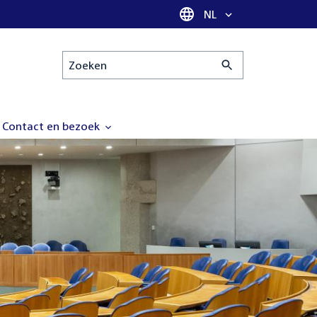
Taal selectie
NL
Zoeken
Contact en bezoek