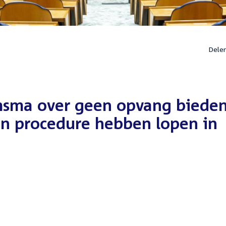
Dele
msma over geen opvang biede
en procedure hebben lopen in