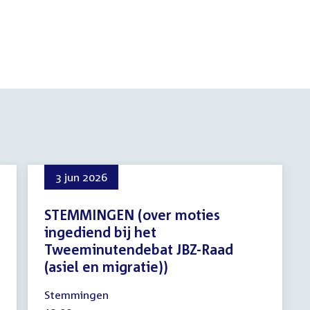
3 jun 2026
STEMMINGEN (over moties
ingediend bij het
Tweeminutendebat JBZ-Raad
(asiel en migratie))
3
Stemmingen
juni