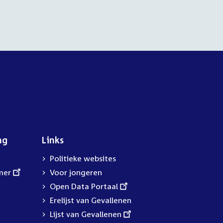
ng
Links
Politieke websites
mer
Voor jongeren
External
Open Data Portaal
link:
Erelijst van Gevallenen
External
Lijst van Gevallenen