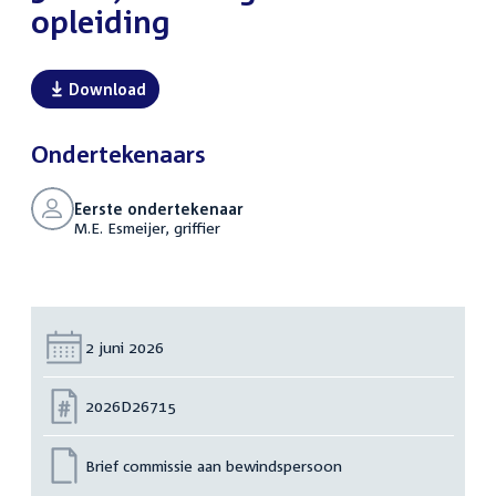
opleiding
Download
Ondertekenaars
Eerste ondertekenaar
M.E. Esmeijer, griffier
Datum:
2 juni 2026
Nummer:
2026D26715
Brief commissie aan bewindspersoon