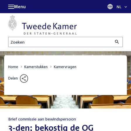
Menu
Taal sel
NL
Zoeken
Home
Kamerstukken
Kamervragen
Delen
Brief commissie aan bewindspersoon
:
3-den; bekostig de OG