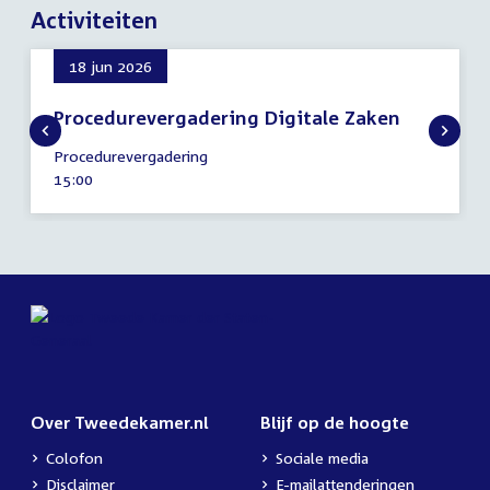
Activiteiten
18 jun 2026
Procedurevergadering Digitale Zaken
18
Procedurevergadering
juni
Tijd
15:00
2026
activiteit:
Over Tweedekamer.nl
Blijf op de hoogte
Colofon
Sociale media
Disclaimer
E-mailattenderingen