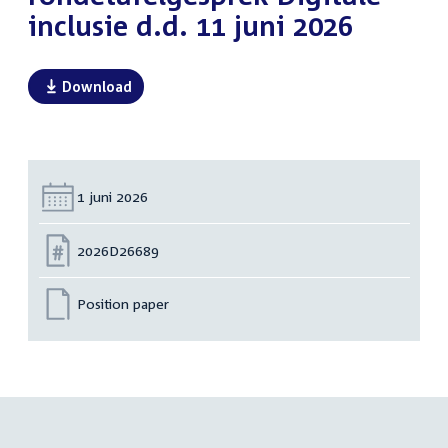
inclusie d.d. 11 juni 2026
Download
Datum:
1 juni 2026
Nummer:
2026D26689
Position paper