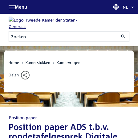
Menu
Taal sel
NL
Zoeken
Home
Kamerstukken
Kamervragen
Delen
Position paper
:
Position paper ADS t.b.v.
rondetafelgesprek Digitale