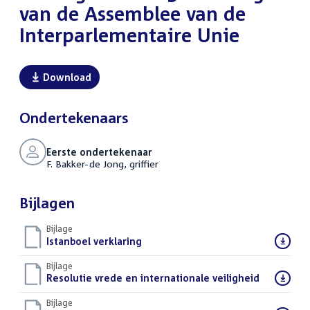
van de Assemblee van de
Interparlementaire Unie
Download
Ondertekenaars
Eerste ondertekenaar
F. Bakker-de Jong, griffier
Bijlagen
Bijlage
Download
Istanboel verklaring
(PDF)
bestand:
Bijlage
Download
Resolutie vrede en internationale veiligheid
(PDF)
bestand:
Bijlage