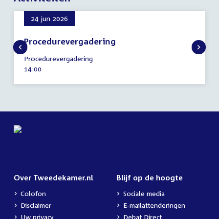
24 jun 2026
Procedurevergadering
24
Procedurevergadering
juni
Tijd
14:00
2026
activiteit:
Over Tweedekamer.nl
Blijf op de hoogte
Colofon
Sociale media
Disclaimer
E-mailattenderingen
Uw privacy
Debat Direct