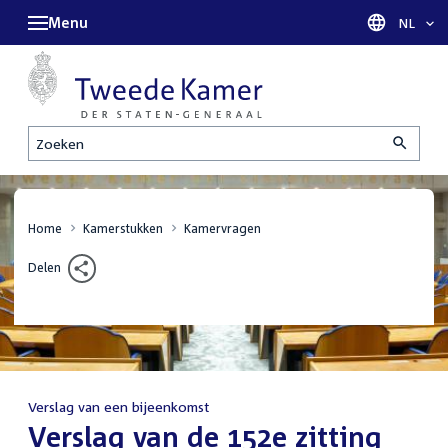
Menu
Taal sel
NL
Zoeken
Home
Kamerstukken
Kamervragen
Delen
Verslag van een bijeenkomst
:
Verslag van de 152e zitting