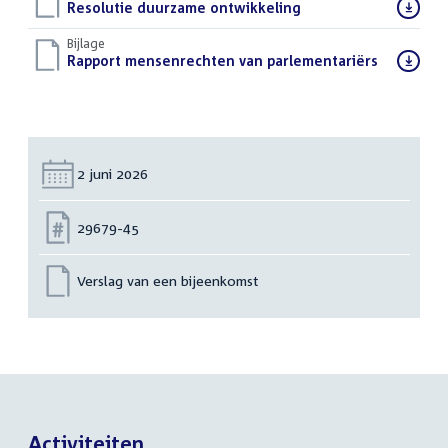
Download
Resolutie duurzame ontwikkeling
(PDF)
bestand:
Bijlage
Download
Rapport mensenrechten van parlementariërs
(PDF)
bestand:
Datum:
2 juni 2026
Nummer:
29679-45
Verslag van een bijeenkomst
Activiteiten