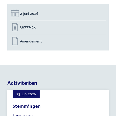
Datum:
2 juni 2026
Nummer:
36777-25
Amendement
Activiteiten
23 jun 2026
Stemmingen
23
Stemmingen