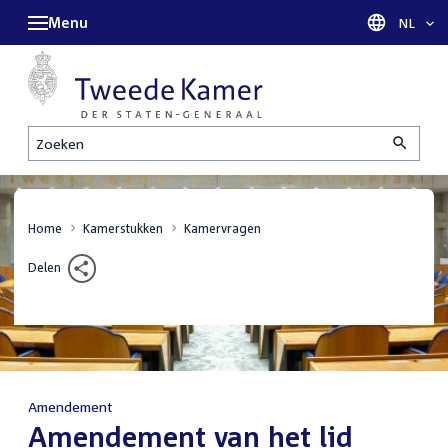
Menu
Taal sel
NL
Zoeken
Home
Kamerstukken
Kamervragen
Delen
Amendement
:
Amendement van het lid