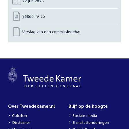
Datum:
22 juli 2026
Nummer:
36800-IV-70
Verslag van een commissiedebat
Over Tweedekamer.nl
Blijf op de hoogte
Colofon
Sociale media
Disclaimer
E-mailattenderingen