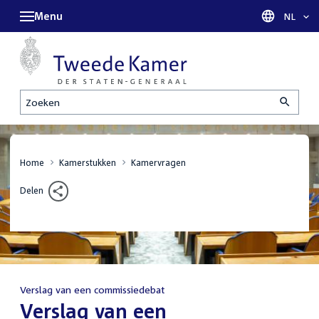
Menu
Taal sel
NL
Zoeken
Home
Kamerstukken
Kamervragen
Delen
Verslag van een commissiedebat
:
Verslag van een