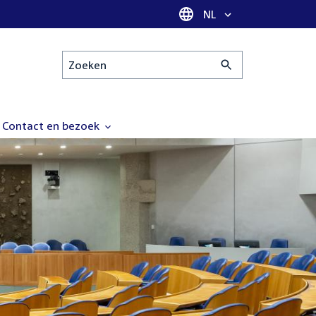
Taal selectie
NL
Zoeken
Contact en bezoek