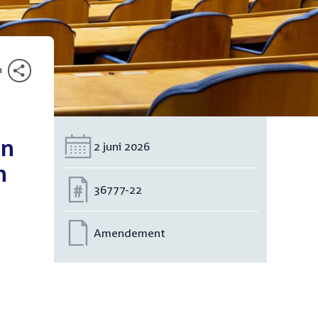
n
en
Datum:
2 juni 2026
n
Nummer:
36777-22
Amendement