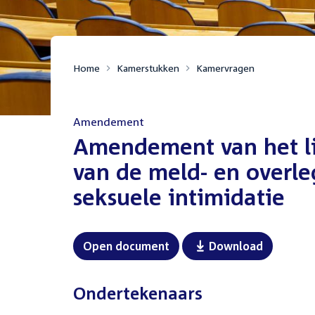
Home
Kamerstukken
Kamervragen
Amendement
:
Amendement van het l
van de meld- en overleg
seksuele intimidatie
Open document
Download
Ondertekenaars