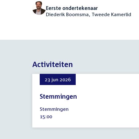
Eerste ondertekenaar
Diederik Boomsma, Tweede Kamerlid
Activiteiten
23 jun 2026
Stemmingen
23
Stemmingen
juni
Tijd
15:00
2026
activiteit: