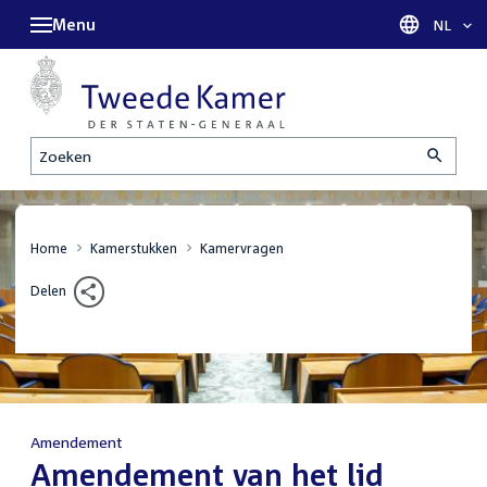
Menu
Taal sel
NL
Zoeken
Home
Kamerstukken
Kamervragen
Delen
Amendement
:
Amendement van het lid