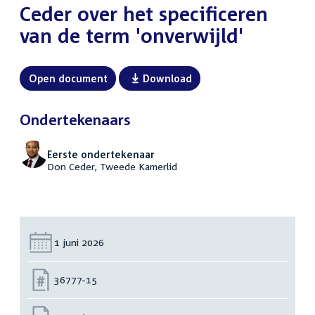
Ceder over het specificeren
van de term 'onverwijld'
Open document
Download
Ondertekenaars
Eerste ondertekenaar
Don Ceder, Tweede Kamerlid
Datum:
1 juni 2026
Nummer:
36777-15