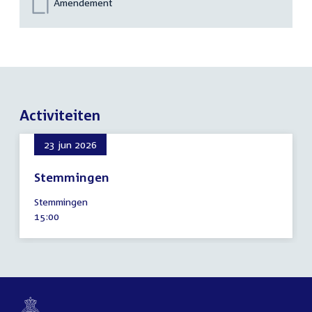
Amendement
Activiteiten
23 jun 2026
Stemmingen
23
Stemmingen
juni
Tijd
15:00
2026
activiteit: