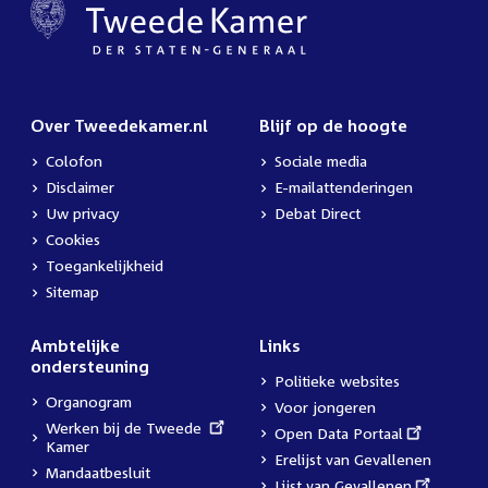
Over Tweedekamer.nl
Blijf op de hoogte
Colofon
Sociale media
Disclaimer
E-mailattenderingen
Uw privacy
Debat Direct
Cookies
Toegankelijkheid
Sitemap
Ambtelijke
Links
ondersteuning
Politieke websites
Organogram
Voor jongeren
External
Werken bij de Tweede
External
Open Data Portaal
link:
Kamer
link:
Erelijst van Gevallenen
Mandaatbesluit
External
Lijst van Gevallenen