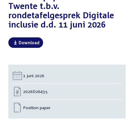
Twente t.b.v.
rondetafelgesprek Digitale
inclusie d.d. 11 juni 2026
Download
Datum:
1 juni 2026
Nummer:
2026D26435
Position paper