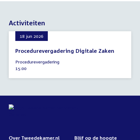
Activiteiten
18 jun 2026
Procedurevergadering Digitale Zaken
18
Procedurevergadering
juni
Tijd
15:00
2026
activiteit:
Over Tweedekamer.nl
Blijf op de hoogte