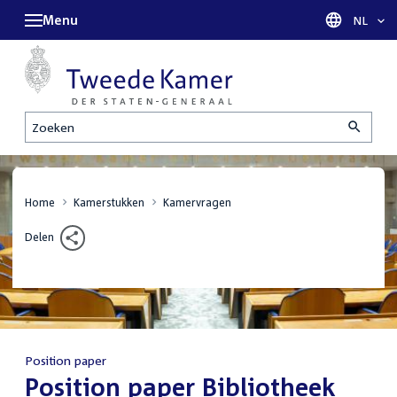
Menu
Taal sel
NL
Zoeken
Home
Kamerstukken
Kamervragen
Delen
Position paper
:
Position paper Bibliotheek