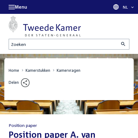
Menu
Taal sel
NL
Zoeken
Home
Kamerstukken
Kamervragen
Delen
Position paper
:
Position paper A. van