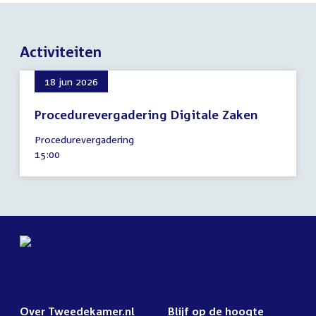
Activiteiten
18 jun 2026
Procedurevergadering Digitale Zaken
18
Procedurevergadering
juni
Tijd
15:00
2026
activiteit:
Over Tweedekamer.nl
Blijf op de hoogte