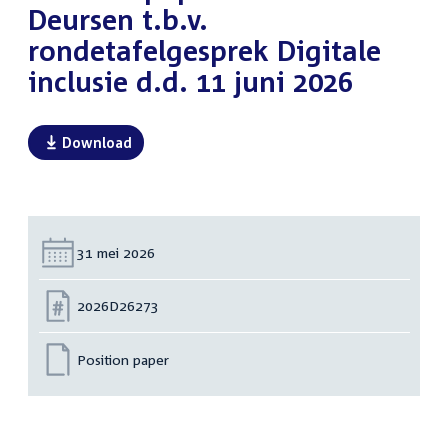
Deursen t.b.v.
rondetafelgesprek Digitale
inclusie d.d. 11 juni 2026
Download
Datum:
31 mei 2026
Nummer:
2026D26273
Position paper